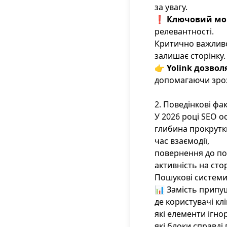
за увагу.
❗
Ключовий мо
релевантності.
Критично важливо 
залишає сторінку.
👉
Yolink дозвол
допомагаючи зрозу
2. Поведінкові ф
У 2026 році SEO о
глибина прокрутк
час взаємодії,
повернення до по
активність на стор
Пошукові системи 
📊 Замість припущ
де користувачі кл
які елементи ігно
які блоки справді