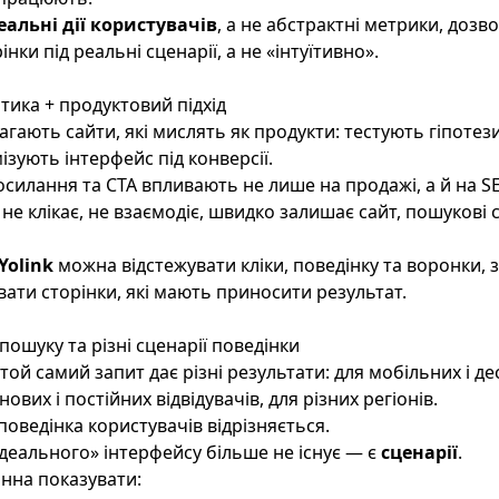
реальні дії користувачів
, а не абстрактні метрики, доз
нки під реальні сценарії, а не «інтуїтивно».
ітика + продуктовий підхід
агають сайти, які мислять як продукти: тестують гіпоте
ізують інтерфейс під конверсії.
силання та CTA впливають не лише на продажі, а й на S
не клікає, не взаємодіє, швидко залишає сайт, пошукові 
Yolink
можна відстежувати кліки, поведінку та воронки, 
вати сторінки, які мають приносити результат.
пошуку та різні сценарії поведінки
 той самий запит дає різні результати: для мобільних і д
нових і постійних відвідувачів, для різних регіонів.
поведінка користувачів відрізняється.
деального» інтерфейсу більше не існує — є
сценарії
.
инна показувати: