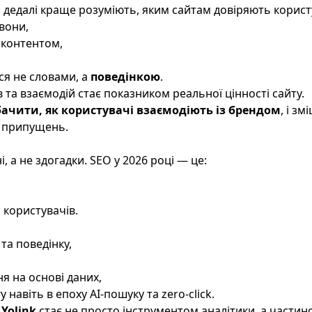
 дедалі краще розуміють, яким сайтам довіряють корист
вони,
 контентом,
ся не словами, а
поведінкою
.
ів та взаємодій стає показником реальної цінності сайту.
 бачити, як користувачі взаємодіють із брендом
, і з
е припущень.
, а не здогадки. SEO у 2026 році — це:
 користувачів.
та поведінку,
я на основі даних,
навіть в епоху AI-пошуку та zero-click.
і
Yolink
стає не просто інструментом аналітики, а частино