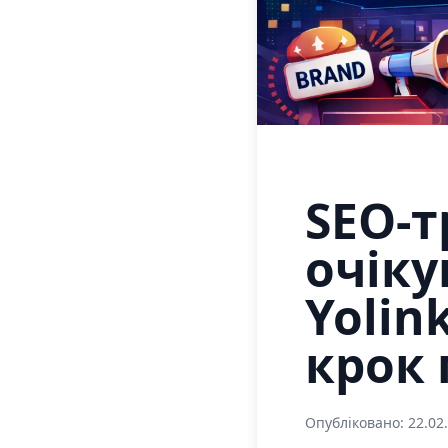
SEO-т
очіку
Yolin
крок 
Опубліковано: 22.02