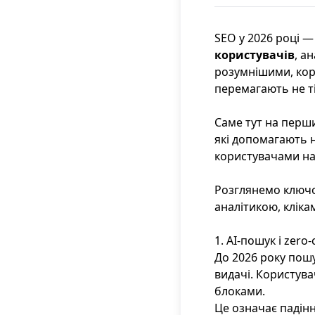
SEO у 2026 році —
користувачів
, а
розумнішими, кор
перемагають не ті,
Саме тут на перши
які допомагають н
користувачами на 
Розглянемо ключо
аналітикою, кліка
1. AI-пошук і zero
До 2026 року пошу
видачі. Користува
блоками.
Це означає падінн