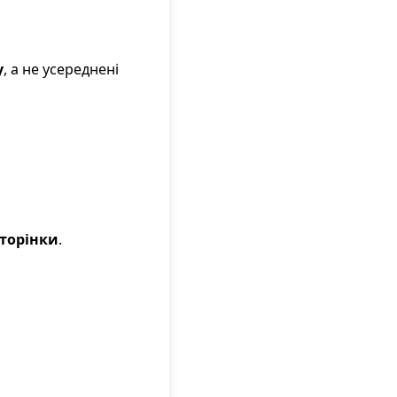
у
, а не усереднені
сторінки
.